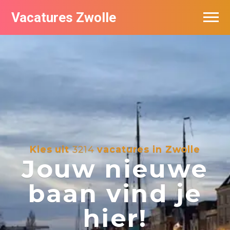
Vacatures Zwolle
Vacatures per bedrijf
De populairste vacatures in Zwolle
Nieuwsbrief feed
Kies uit
3214
vacatures in Zwolle
Jouw nieuwe
baan vind je
hier!