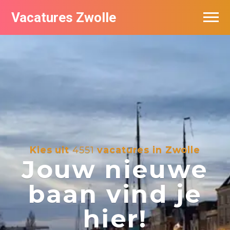
Vacatures Zwolle
Vacatures per bedrijf
De populairste vacatures in Zwolle
Nieuwsbrief feed
Kies uit
4551
vacatures in Zwolle
Jouw nieuwe
baan vind je
hier!