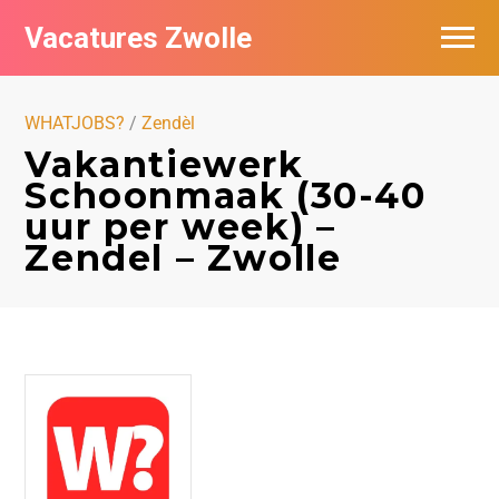
Vacatures Zwolle
Vacatures per bedrijf
WHATJOBS?
/
Zendèl
De populairste vacatures in Zwolle
Vakantiewerk
Schoonmaak (30-40
Nieuwsbrief feed
uur per week) –
Zendel – Zwolle