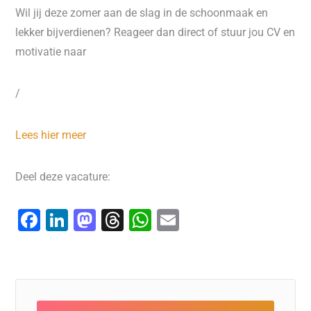
Wil jij deze zomer aan de slag in de schoonmaak en
lekker bijverdienen? Reageer dan direct of stuur jou CV en
motivatie naar
/
Lees hier meer
Deel deze vacature:
F
Li
M
T
W
E
a
n
a
hr
h
m
c
k
st
e
at
ai
e
e
o
a
s
l
b
dI
d
d
A