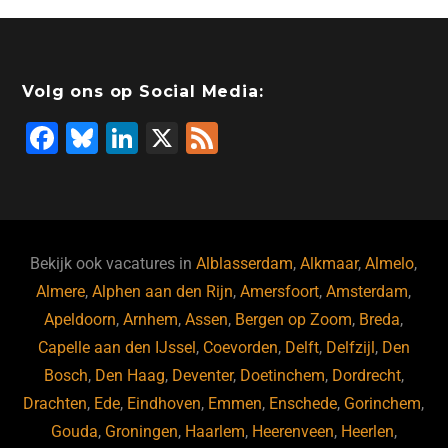
Volg ons op Social Media:
F
Bl
Li
X
F
a
u
n
e
c
e
k
e
e
s
e
d
b
ky
dI
Bekijk ook vacatures in
Alblasserdam
,
Alkmaar
,
Almelo
,
o
n
Almere
,
Alphen aan den Rijn
,
Amersfoort
,
Amsterdam
,
Apeldoorn
,
Arnhem
,
Assen
,
Bergen op Zoom
,
Breda
,
o
Capelle aan den IJssel
,
Coevorden
,
Delft
,
Delfzijl
,
Den
k
Bosch
,
Den Haag
,
Deventer
,
Doetinchem
,
Dordrecht
,
Drachten
,
Ede
,
Eindhoven
,
Emmen
,
Enschede
,
Gorinchem
,
Gouda
,
Groningen
,
Haarlem
,
Heerenveen
,
Heerlen
,