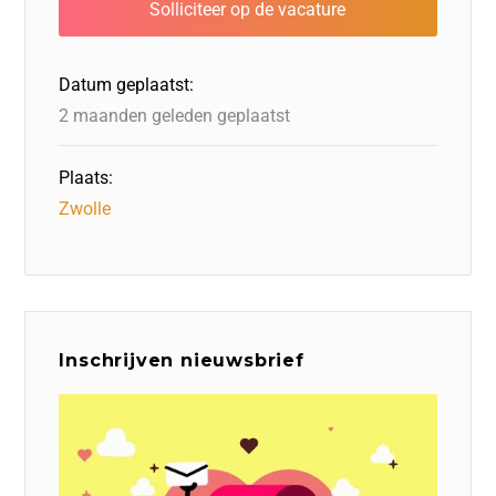
o
n
o
s
p
o
n
p
Datum geplaatst:
k
2 maanden geleden geplaatst
Plaats:
Zwolle
Inschrijven nieuwsbrief