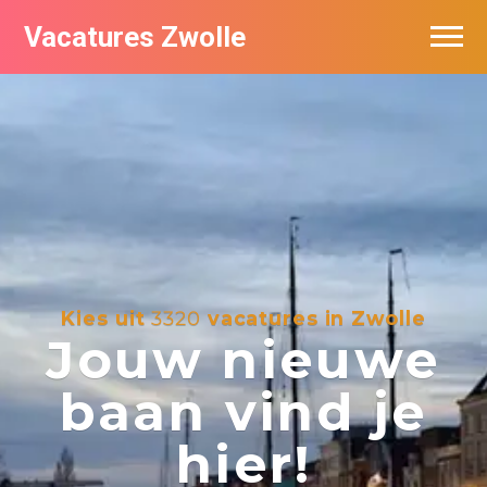
Vacatures Zwolle
Vacatures per bedrijf
De populairste vacatures in Zwolle
Nieuwsbrief feed
Kies uit
3320
vacatures in Zwolle
Jouw nieuwe
baan vind je
hier!