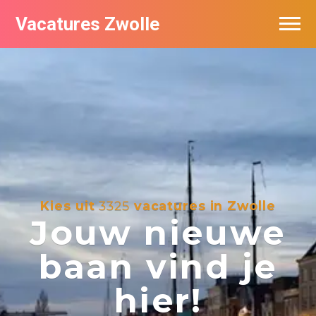
Vacatures Zwolle
Vacatures per bedrijf
De populairste vacatures in Zwolle
Nieuwsbrief feed
Kies uit
3325
vacatures in Zwolle
Jouw nieuwe
baan vind je
hier!