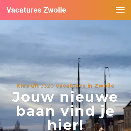
Vacatures Zwolle
Vacatures per bedrijf
De populairste vacatures in Zwolle
Nieuwsbrief feed
Kies uit
3320
vacatures in Zwolle
Jouw nieuwe
baan vind je
hier!