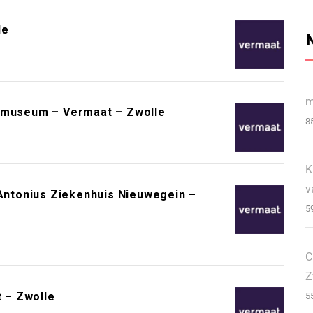
le
m
lmmuseum – Vermaat – Zwolle
8
K
v
ntonius Ziekenhuis Nieuwegein –
5
C
Z
 – Zwolle
5