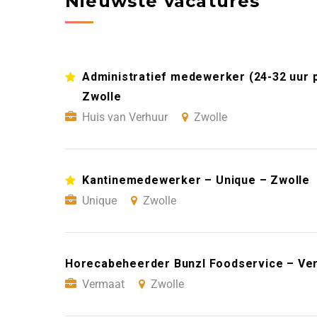
Nieuwste vacatures
Administratief medewerker (24-32 uur 
Zwolle
Huis van Verhuur
Zwolle
Kantinemedewerker – Unique – Zwolle
Unique
Zwolle
Horecabeheerder Bunzl Foodservice – Ve
Vermaat
Zwolle