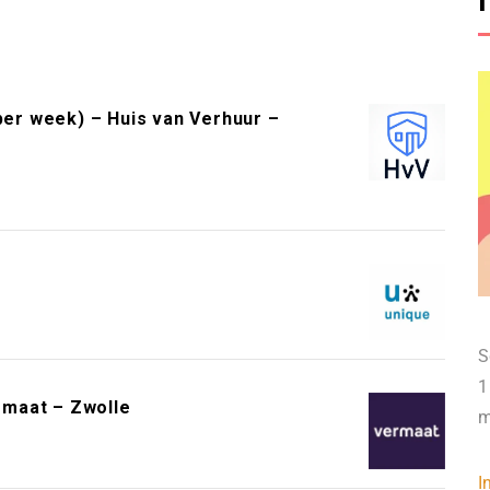
per week) – Huis van Verhuur –
S
1
rmaat – Zwolle
m
I