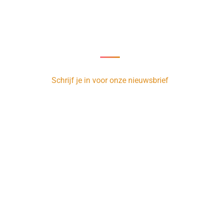
Nieuwsbrief
oor onze nieuwsbrief en ontvang 1 x per week de nieuwste vacature
Schrijf je in voor onze nieuwsbrief