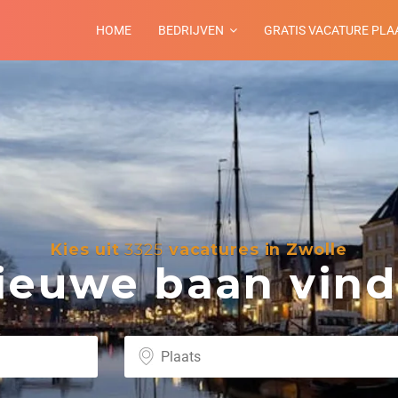
HOME
BEDRIJVEN
GRATIS VACATURE PLA
Kies uit
3325
vacatures in Zwolle
euwe baan vind 