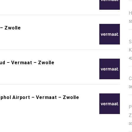
H
5
 – Zwolle
S
K
4
ud – Vermaat – Zwolle
C
3
phol Airport – Vermaat – Zwolle
P
Z
3