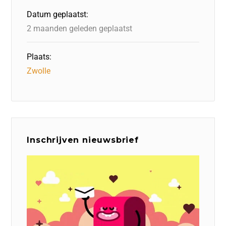
o
n
p
Datum geplaatst:
k
2 maanden geleden geplaatst
Plaats:
Zwolle
Inschrijven nieuwsbrief