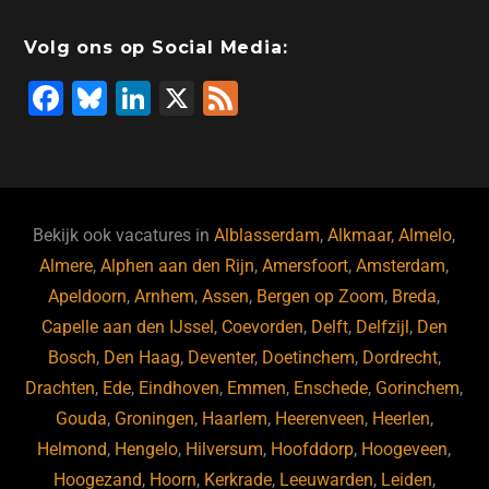
Volg ons op Social Media:
F
Bl
Li
X
F
a
u
n
e
c
e
k
e
e
s
e
d
b
ky
dI
Bekijk ook vacatures in
Alblasserdam
,
Alkmaar
,
Almelo
,
o
n
Almere
,
Alphen aan den Rijn
,
Amersfoort
,
Amsterdam
,
Apeldoorn
,
Arnhem
,
Assen
,
Bergen op Zoom
,
Breda
,
o
Capelle aan den IJssel
,
Coevorden
,
Delft
,
Delfzijl
,
Den
k
Bosch
,
Den Haag
,
Deventer
,
Doetinchem
,
Dordrecht
,
Drachten
,
Ede
,
Eindhoven
,
Emmen
,
Enschede
,
Gorinchem
,
Gouda
,
Groningen
,
Haarlem
,
Heerenveen
,
Heerlen
,
Helmond
,
Hengelo
,
Hilversum
,
Hoofddorp
,
Hoogeveen
,
Hoogezand
,
Hoorn
,
Kerkrade
,
Leeuwarden
,
Leiden
,