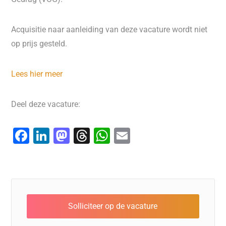
Acquisitie naar aanleiding van deze vacature wordt niet
op prijs gesteld.
Lees hier meer
Deel deze vacature:
F
Li
M
T
W
E
a
n
a
hr
h
m
c
k
st
e
at
ai
e
e
o
a
s
l
b
dI
d
d
A
o
n
o
s
p