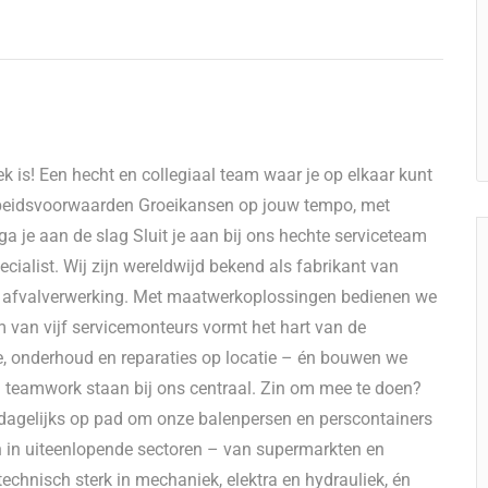
k is! Een hecht en collegiaal team waar je op elkaar kunt
rbeidsvoorwaarden Groeikansen op jouw tempo, met
 ga je aan de slag Sluit je aan bij ons hechte serviceteam
cialist. Wij zijn wereldwijd bekend als fabrikant van
afvalverwerking. Met maatwerkoplossingen bedienen we
eam van vijf servicemonteurs vormt het hart van de
e, onderhoud en reparaties op locatie – én bouwen we
n teamwork staan bij ons centraal. Zin om mee te doen?
e dagelijks op pad om onze balenpersen en perscontainers
en in uiteenlopende sectoren – van supermarkten en
echnisch sterk in mechaniek, elektra en hydrauliek, én