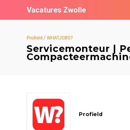
Vacatures Zwolle
Profield
/
WHATJOBS?
Servicemonteur | P
Compacteermachines
Profield