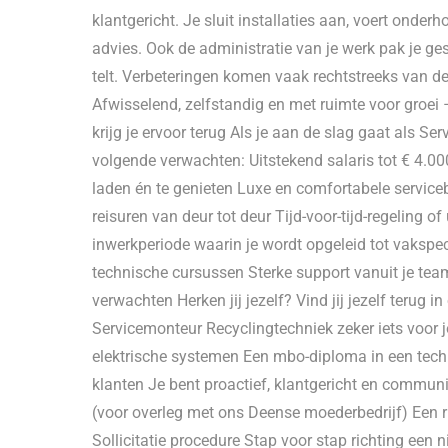
klantgericht. Je sluit installaties aan, voert onderh
advies. Ook de administratie van je werk pak je ge
telt. Verbeteringen komen vaak rechtstreeks van d
Afwisselend, zelfstandig en met ruimte voor groei 
krijg je ervoor terug Als je aan de slag gaat als Ser
volgende verwachten: Uitstekend salaris tot € 4.0
laden én te genieten Luxe en comfortabele service
reisuren van deur tot deur Tijd-voor-tijd-regeling 
inwerkperiode waarin je wordt opgeleid tot vakspe
technische cursussen Sterke support vanuit je team 
verwachten Herken jij jezelf? Vind jij jezelf terug
Servicemonteur Recyclingtechniek zeker iets voor
elektrische systemen Een mbo-diploma in een techni
klanten Je bent proactief, klantgericht en commun
(voor overleg met ons Deense moederbedrijf) Een rij
Sollicitatie procedure Stap voor stap richting een ni