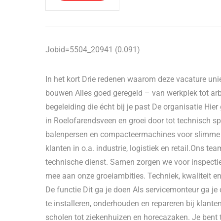
Jobid=5504_20941 (0.091)
In het kort Drie redenen waarom deze vacature unie
bouwen Alles goed geregeld – van werkplek tot a
begeleiding die écht bij je past De organisatie Hier
in Roelofarendsveen en groei door tot technisch spe
balenpersen en compacteermachines voor slimme 
klanten in o.a. industrie, logistiek en retail.Ons t
technische dienst. Samen zorgen we voor inspecti
mee aan onze groeiambities. Techniek, kwaliteit e
De functie Dit ga je doen Als servicemonteur ga j
te installeren, onderhouden en repareren bij klant
scholen tot ziekenhuizen en horecazaken. Je bent t