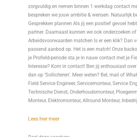
zorgvuldig en nemen binnen 1 werkdag contact met
bespreken we jouw ambitie & wensen. Natuurlijk be
Gesprekken plannen Als jij een positief gevoel hebt
partner. Daarnaast kunnen we ook onderzoeken of er
Arbeidsvoorwaarden matchen Is er een klik? Dan ve
passend aanbod op. Het is een match! Onze backoffi
je Profield-periode sta je in nauw contact met je F
Interesse? Kom in contact! Ben jij enthousiast ove
dan op ‘Solliciteren’. Meer weten? Bel, mail of Wha
Field Service Engineer, Servicemonteur, Service E
Technische Dienst, Onderhoudsmonteur, Ploegenmo
Monteur, Elektromonteur, Allround Monteur, Inbedr
Lees hier meer