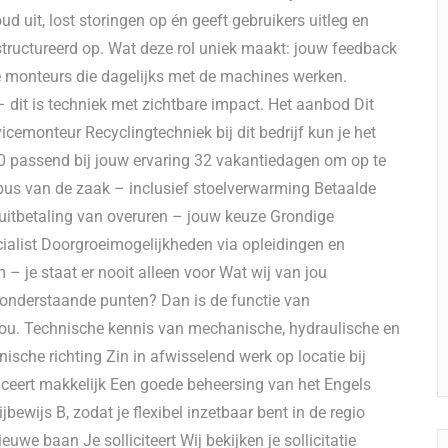
oud uit, lost storingen op én geeft gebruikers uitleg en
structureerd op. Wat deze rol uniek maakt: jouw feedback
e monteurs die dagelijks met de machines werken.
– dit is techniek met zichtbare impact. Het aanbod Dit
vicemonteur Recyclingtechniek bij dit bedrijf kun je het
00 passend bij jouw ervaring 32 vakantiedagen om op te
bus van de zaak – inclusief stoelverwarming Betaalde
of uitbetaling van overuren – jouw keuze Grondige
cialist Doorgroeimogelijkheden via opleidingen en
– je staat er nooit alleen voor Wat wij van jou
 in onderstaande punten? Dan is de functie van
 jou. Technische kennis van mechanische, hydraulische en
sche richting Zin in afwisselend werk op locatie bij
iceert makkelijk Een goede beheersing van het Engels
bewijs B, zodat je flexibel inzetbaar bent in de regio
euwe baan Je solliciteert Wij bekijken je sollicitatie