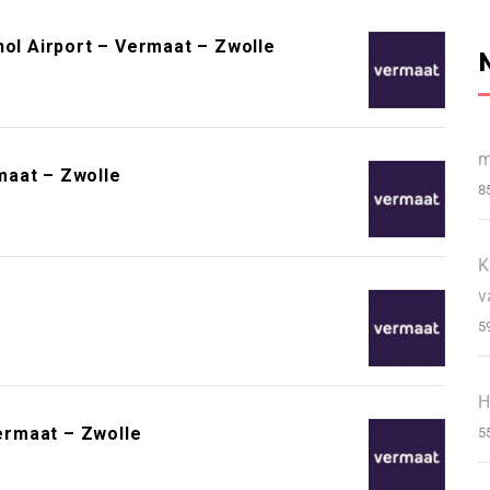
l Airport – Vermaat – Zwolle
m
maat – Zwolle
8
K
v
5
H
ermaat – Zwolle
5