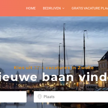
HOME
BEDRIJVEN
GRATIS VACATURE PLA
Kies uit
3214
vacatures in Zwolle
euwe baan vind 