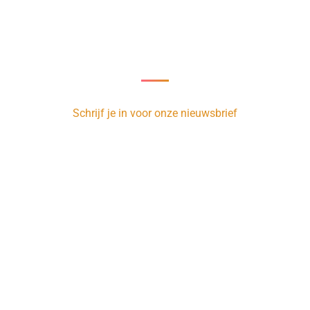
Nieuwsbrief
oor onze nieuwsbrief en ontvang 1 x per week de nieuwste vacature
Schrijf je in voor onze nieuwsbrief