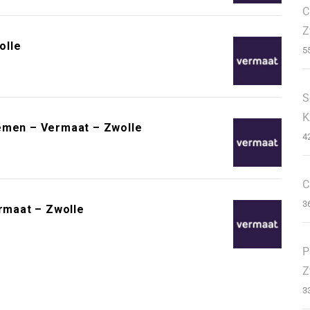
C
Z
olle
5
S
K
iemen – Vermaat – Zwolle
4
C
3
rmaat – Zwolle
P
Z
3