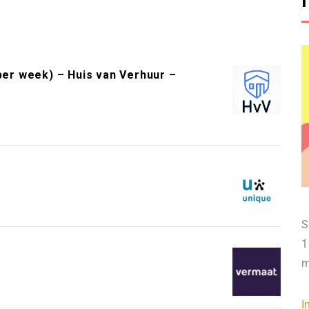
per week) – Huis van Verhuur –
S
1
m
I