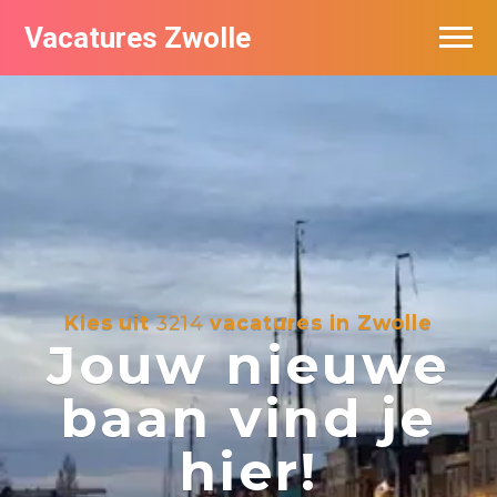
Vacatures Zwolle
Vacatures per bedrijf
De populairste vacatures in Zwolle
Nieuwsbrief feed
Kies uit
3214
vacatures in Zwolle
Jouw nieuwe
baan vind je
hier!