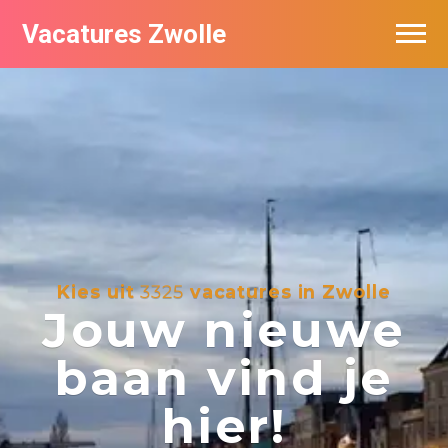
Vacatures Zwolle
Vacatures per bedrijf
De populairste vacatures in Zwolle
Nieuwsbrief feed
Kies uit
3325
vacatures in Zwolle
Jouw nieuwe
baan vind je
hier!