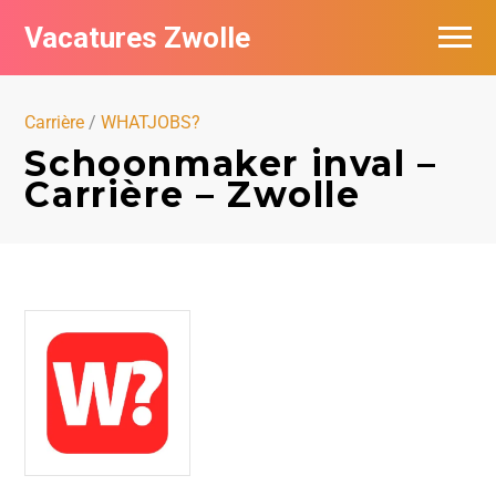
Vacatures Zwolle
Vacatures per bedrijf
Carrière
/
WHATJOBS?
De populairste vacatures in Zwolle
Schoonmaker inval –
Carrière – Zwolle
Nieuwsbrief feed