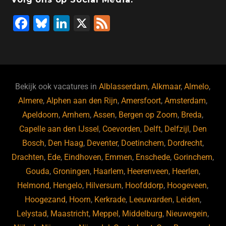
F
Bl
Li
X
F
a
u
n
e
c
e
k
e
e
s
e
d
b
ky
dI
Bekijk ook vacatures in
Alblasserdam
,
Alkmaar
,
Almelo
,
o
n
Almere
,
Alphen aan den Rijn
,
Amersfoort
,
Amsterdam
,
Apeldoorn
,
Arnhem
,
Assen
,
Bergen op Zoom
,
Breda
,
o
Capelle aan den IJssel
,
Coevorden
,
Delft
,
Delfzijl
,
Den
k
Bosch
,
Den Haag
,
Deventer
,
Doetinchem
,
Dordrecht
,
Drachten
,
Ede
,
Eindhoven
,
Emmen
,
Enschede
,
Gorinchem
,
Gouda
,
Groningen
,
Haarlem
,
Heerenveen
,
Heerlen
,
Helmond
,
Hengelo
,
Hilversum
,
Hoofddorp
,
Hoogeveen
,
Hoogezand
,
Hoorn
,
Kerkrade
,
Leeuwarden
,
Leiden
,
Lelystad
,
Maastricht
,
Meppel
,
Middelburg
,
Nieuwegein
,