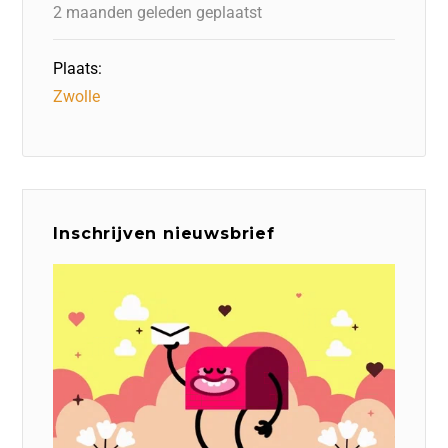
k
2 maanden geleden geplaatst
Plaats:
Zwolle
Inschrijven nieuwsbrief