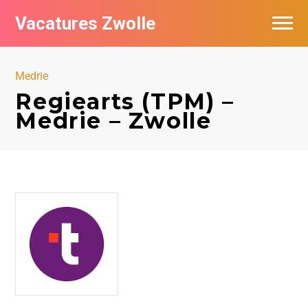
Vacatures Zwolle
Vacatures per bedrijf
Medrie
De populairste vacatures in Zwolle
Regiearts (TPM) –
Medrie – Zwolle
Nieuwsbrief feed