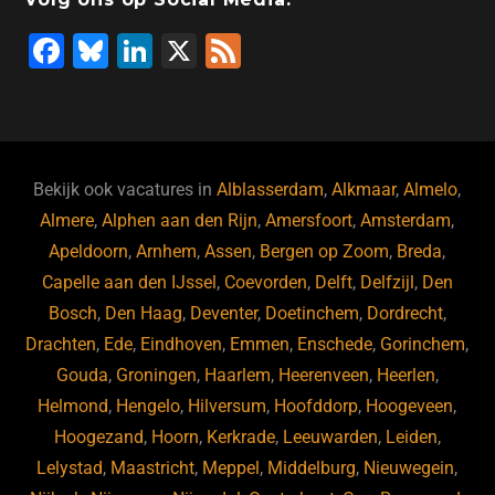
F
Bl
Li
X
F
a
u
n
e
c
e
k
e
e
s
e
d
b
ky
dI
Bekijk ook vacatures in
Alblasserdam
,
Alkmaar
,
Almelo
,
o
n
Almere
,
Alphen aan den Rijn
,
Amersfoort
,
Amsterdam
,
Apeldoorn
,
Arnhem
,
Assen
,
Bergen op Zoom
,
Breda
,
o
Capelle aan den IJssel
,
Coevorden
,
Delft
,
Delfzijl
,
Den
k
Bosch
,
Den Haag
,
Deventer
,
Doetinchem
,
Dordrecht
,
Drachten
,
Ede
,
Eindhoven
,
Emmen
,
Enschede
,
Gorinchem
,
Gouda
,
Groningen
,
Haarlem
,
Heerenveen
,
Heerlen
,
Helmond
,
Hengelo
,
Hilversum
,
Hoofddorp
,
Hoogeveen
,
Hoogezand
,
Hoorn
,
Kerkrade
,
Leeuwarden
,
Leiden
,
Lelystad
,
Maastricht
,
Meppel
,
Middelburg
,
Nieuwegein
,