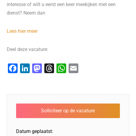
interesse of wilt u eerst een keer meekijken met een
dienst? Neem dan
Lees hier meer
Deel deze vacature:
F
Li
M
T
W
E
a
n
a
hr
h
m
c
k
st
e
at
ai
e
e
o
a
s
l
b
dI
d
d
A
o
n
o
s
p
o
n
p
Datum geplaatst: