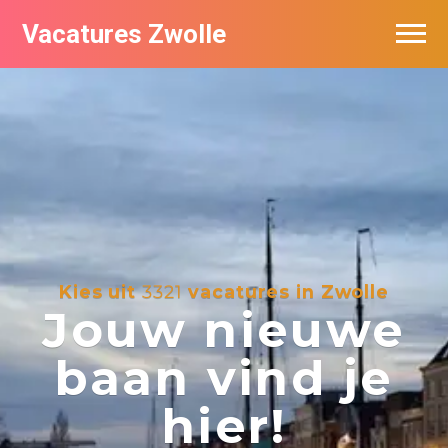
Vacatures Zwolle
Vacatures per bedrijf
De populairste vacatures in Zwolle
Nieuwsbrief feed
Kies uit
3321
vacatures in Zwolle
Jouw nieuwe
baan vind je
hier!