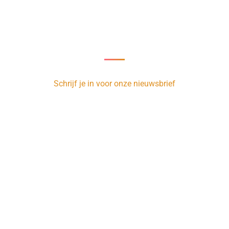
Nieuwsbrief
oor onze nieuwsbrief en ontvang 1 x per week de nieuwste vacature
Schrijf je in voor onze nieuwsbrief