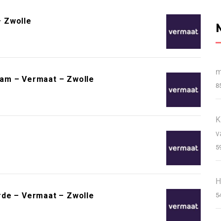
 Zwolle
m
am – Vermaat – Zwolle
8
K
v
5
H
rde – Vermaat – Zwolle
5