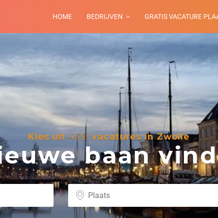
HOME
BEDRIJVEN
GRATIS VACATURE PLA
Kies uit
4551
vacatures in Zwolle
euwe baan vind 