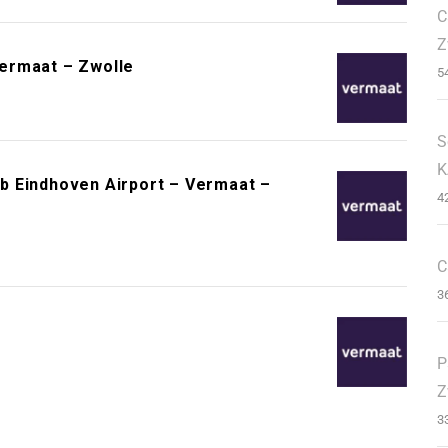
C
Z
ermaat – Zwolle
5
S
K
b Eindhoven Airport – Vermaat –
4
C
3
P
Z
3