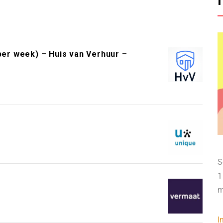
per week) – Huis van Verhuur –
S
1
m
I