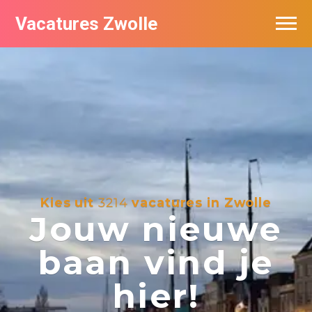
Vacatures Zwolle
Vacatures per bedrijf
De populairste vacatures in Zwolle
Nieuwsbrief feed
Kies uit
3214
vacatures in Zwolle
Jouw nieuwe
baan vind je
hier!