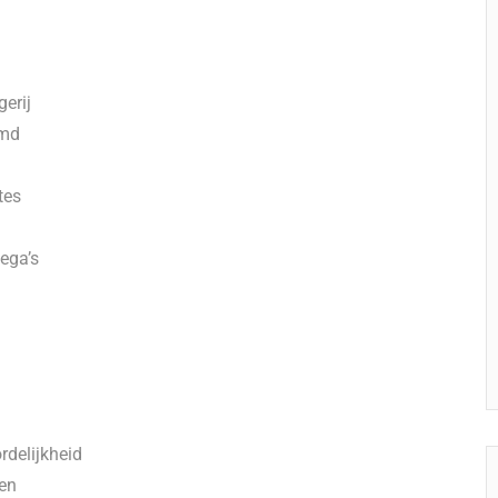
gerij
emd
tes
ega’s
rdelijkheid
en