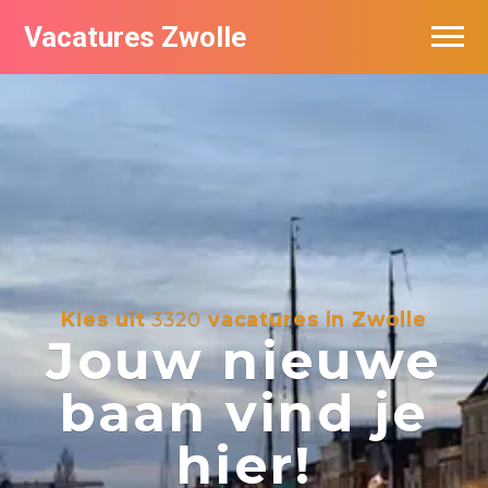
Vacatures Zwolle
Vacatures per bedrijf
De populairste vacatures in Zwolle
Nieuwsbrief feed
Kies uit
3320
vacatures in Zwolle
Jouw nieuwe
baan vind je
hier!