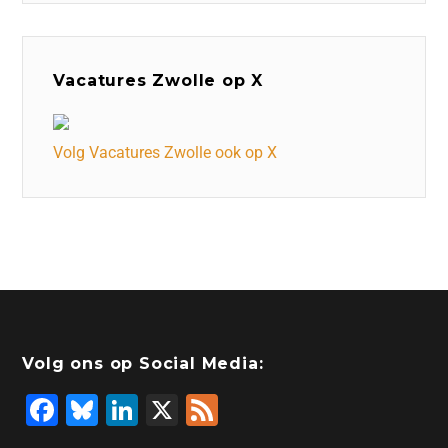
Vacatures Zwolle op X
Volg Vacatures Zwolle ook op X
Volg ons op Social Media:
F
Bl
Li
X
F
a
u
n
e