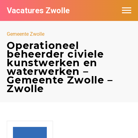
Vacatures Zwolle
Vacatures per bedrijf
Gemeente Zwolle
De populairste vacatures in Zwolle
Operationeel
beheerder civiele
Nieuwsbrief feed
kunstwerken en
waterwerken –
Gemeente Zwolle –
Zwolle