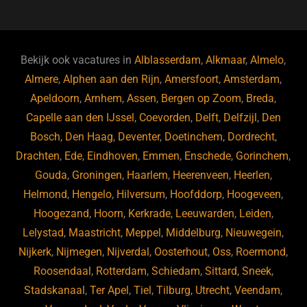
c
e
k
e
e
s
e
d
b
ky
dI
Bekijk ook vacatures in
Alblasserdam
,
Alkmaar
,
Almelo
,
o
n
Almere
,
Alphen aan den Rijn
,
Amersfoort
,
Amsterdam
,
Apeldoorn
,
Arnhem
,
Assen
,
Bergen op Zoom
,
Breda
,
o
Capelle aan den IJssel
,
Coevorden
,
Delft
,
Delfzijl
,
Den
k
Bosch
,
Den Haag
,
Deventer
,
Doetinchem
,
Dordrecht
,
Drachten
,
Ede
,
Eindhoven
,
Emmen
,
Enschede
,
Gorinchem
,
Gouda
,
Groningen
,
Haarlem
,
Heerenveen
,
Heerlen
,
Helmond
,
Hengelo
,
Hilversum
,
Hoofddorp
,
Hoogeveen
,
Hoogezand
,
Hoorn
,
Kerkrade
,
Leeuwarden
,
Leiden
,
Lelystad
,
Maastricht
,
Meppel
,
Middelburg
,
Nieuwegein
,
Nijkerk
,
Nijmegen
,
Nijverdal
,
Oosterhout
,
Oss
,
Roermond
,
Roosendaal
,
Rotterdam
,
Schiedam
,
Sittard
,
Sneek
,
Stadskanaal
,
Ter Apel
,
Tiel
,
Tilburg
,
Utrecht
,
Veendam
,