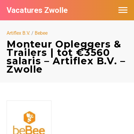
Vacatures Zwolle
Vacatures per bedrijf
Artiflex B.V.
/
Bebee
De populairste vacatures in Zwolle
Monteur Opleggers &
Trailers | tot €3560
Nieuwsbrief feed
salaris – Artiflex B.V. –
Zwolle