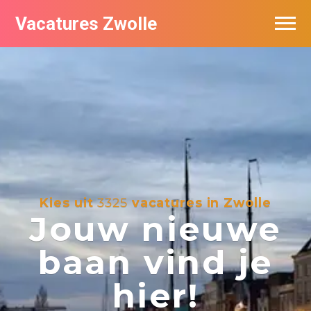
Vacatures Zwolle
Vacatures per bedrijf
De populairste vacatures in Zwolle
Nieuwsbrief feed
Kies uit
3325
vacatures in Zwolle
Jouw nieuwe
baan vind je
hier!