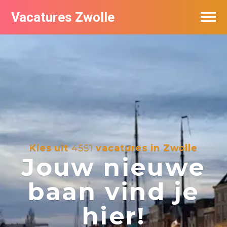
Vacatures Zwolle
Vacatures per bedrijf
De populairste vacatures in Zwolle
Nieuwsbrief feed
Kies uit
4551
vacatures in Zwolle
Jouw nieuwe
baan vind je
hier!