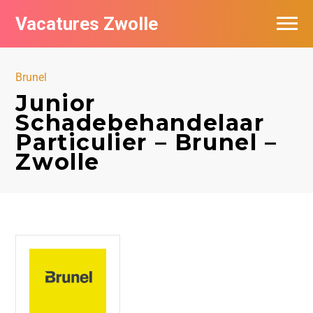
Vacatures Zwolle
Vacatures per bedrijf
Brunel
De populairste vacatures in Zwolle
Junior
Schadebehandelaar
Nieuwsbrief feed
Particulier – Brunel –
Zwolle