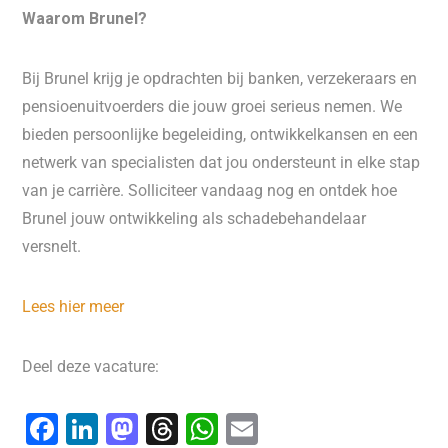
Waarom Brunel?
Bij Brunel krijg je opdrachten bij banken, verzekeraars en
pensioenuitvoerders die jouw groei serieus nemen. We
bieden persoonlijke begeleiding, ontwikkelkansen en een
netwerk van specialisten dat jou ondersteunt in elke stap
van je carrière. Solliciteer vandaag nog en ontdek hoe
Brunel jouw ontwikkeling als schadebehandelaar
versnelt.
Lees hier meer
Deel deze vacature:
F
Li
M
T
W
E