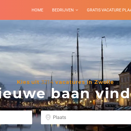
HOME
BEDRIJVEN
GRATIS VACATURE PLA
Kies uit
3214
vacatures in Zwolle
euwe baan vind 