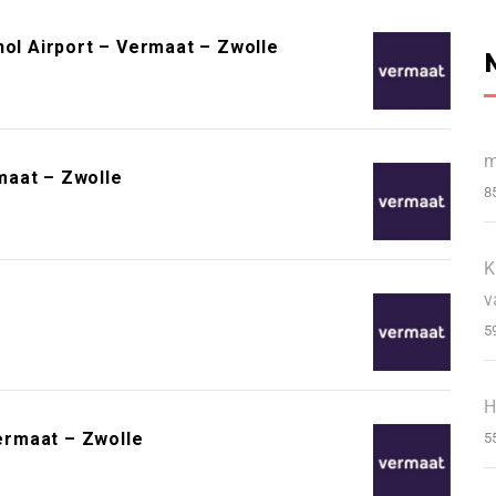
l Airport – Vermaat – Zwolle
m
maat – Zwolle
8
K
v
5
H
ermaat – Zwolle
5