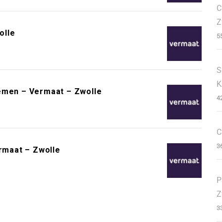
C
Z
olle
5
S
K
iemen – Vermaat – Zwolle
4
C
3
rmaat – Zwolle
P
Z
3