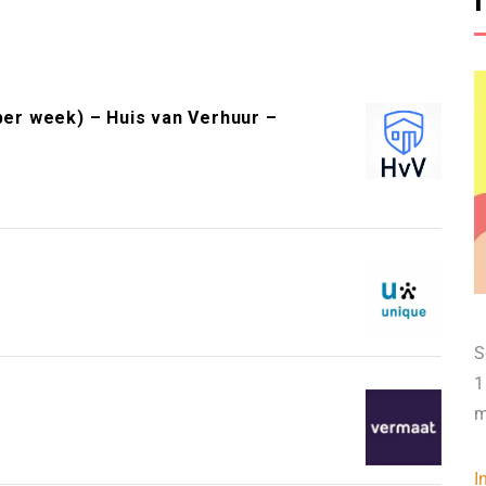
per week) – Huis van Verhuur –
S
1
m
I