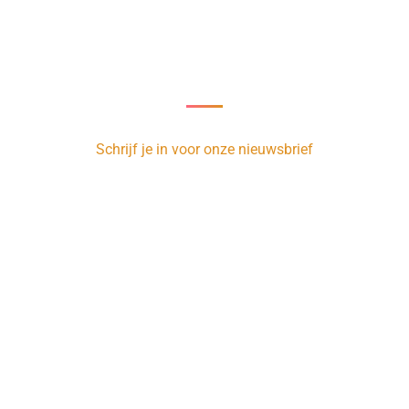
Nieuwsbrief
oor onze nieuwsbrief en ontvang 1 x per week de nieuwste vacature
Schrijf je in voor onze nieuwsbrief