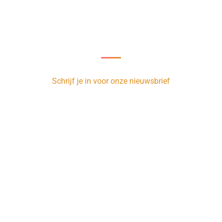
Nieuwsbrief
oor onze nieuwsbrief en ontvang 1 x per week de nieuwste vacature
Schrijf je in voor onze nieuwsbrief