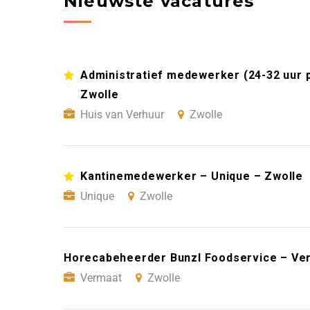
Nieuwste vacatures
Administratief medewerker (24-32 uur 
Zwolle
Huis van Verhuur
Zwolle
Kantinemedewerker – Unique – Zwolle
Unique
Zwolle
Horecabeheerder Bunzl Foodservice – Ve
Vermaat
Zwolle