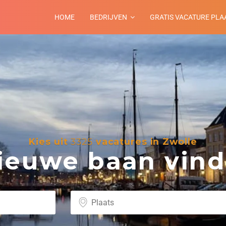
HOME
BEDRIJVEN
GRATIS VACATURE PLA
Kies uit
3325
vacatures in Zwolle
euwe baan vind 