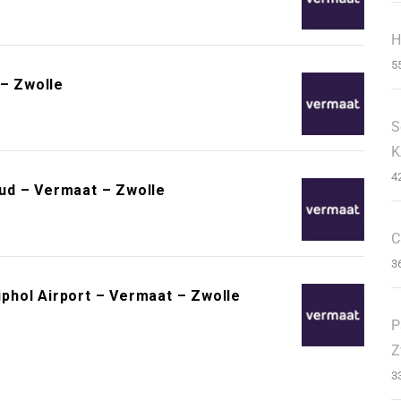
H
5
 – Zwolle
S
K
4
ud – Vermaat – Zwolle
C
3
phol Airport – Vermaat – Zwolle
P
Z
3