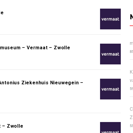
le
m
lmmuseum – Vermaat – Zwolle
8
K
v
ntonius Ziekenhuis Nieuwegein –
5
C
Z
 – Zwolle
5