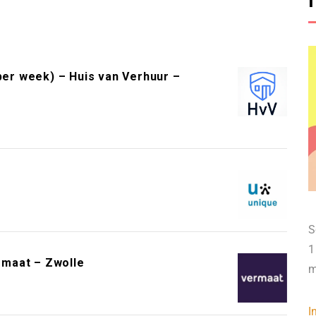
per week) – Huis van Verhuur –
S
1
rmaat – Zwolle
m
I