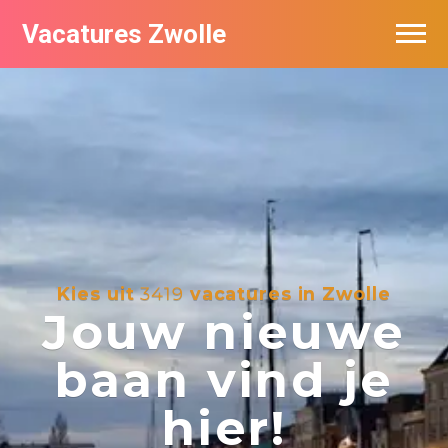
Vacatures Zwolle
Vacatures per bedrijf
De populairste vacatures in Zwolle
Nieuwsbrief feed
Kies uit
3419
vacatures in Zwolle
Jouw nieuwe
baan vind je
hier!