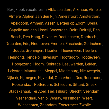
e
s
e
d
b
ky
dI
Bekijk ook vacatures in
Alblasserdam
,
Alkmaar
,
Almelo
,
o
n
Almere
,
Alphen aan den Rijn
,
Amersfoort
,
Amsterdam
,
Apeldoorn
,
Arnhem
,
Assen
,
Bergen op Zoom
,
Breda
,
o
Capelle aan den IJssel
,
Coevorden
,
Delft
,
Delfzijl
,
Den
k
Bosch
,
Den Haag
,
Deventer
,
Doetinchem
,
Dordrecht
,
Drachten
,
Ede
,
Eindhoven
,
Emmen
,
Enschede
,
Gorinchem
,
Gouda
,
Groningen
,
Haarlem
,
Heerenveen
,
Heerlen
,
Helmond
,
Hengelo
,
Hilversum
,
Hoofddorp
,
Hoogeveen
,
Hoogezand
,
Hoorn
,
Kerkrade
,
Leeuwarden
,
Leiden
,
Lelystad
,
Maastricht
,
Meppel
,
Middelburg
,
Nieuwegein
,
Nijkerk
,
Nijmegen
,
Nijverdal
,
Oosterhout
,
Oss
,
Roermond
,
Roosendaal
,
Rotterdam
,
Schiedam
,
Sittard
,
Sneek
,
Stadskanaal
,
Ter Apel
,
Tiel
,
Tilburg
,
Utrecht
,
Veendam
,
Veenendaal
,
Venlo
,
Venray
,
Vlissingen
,
Weert
,
Winschoten
,
Zaandam
,
Zoetermeer
,
Zwolle