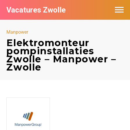
Vacatures Zwolle
Vacatures per bedrijf
Manpower
De populairste vacatures in Zwolle
Elektromonteur
pompinstallaties
Nieuwsbrief feed
Zwolle – Manpower –
Zwolle