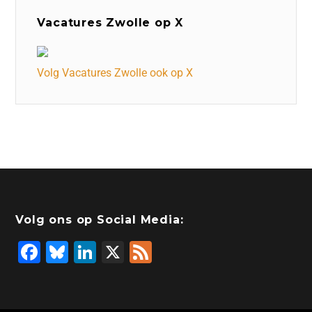
Vacatures Zwolle op X
Volg Vacatures Zwolle ook op X
Volg ons op Social Media:
F
Bl
Li
X
F
a
u
n
e
c
e
k
e