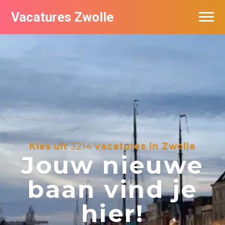
Vacatures Zwolle
Vacatures per bedrijf
De populairste vacatures in Zwolle
Nieuwsbrief feed
Kies uit
3214
vacatures in Zwolle
Jouw nieuwe
baan vind je
hier!