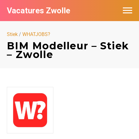
Vacatures Zwolle
Vacatures per bedrijf
Stiek
/
WHATJOBS?
De populairste vacatures in Zwolle
BIM Modelleur – Stiek
– Zwolle
Nieuwsbrief feed