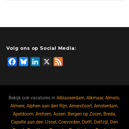
Volg ons op Social Media:
F
Bl
Li
X
F
a
u
n
e
c
e
k
e
e
s
e
d
b
ky
dI
Bekijk ook vacatures in
Alblasserdam
,
Alkmaar
,
Almelo
,
o
n
Almere
,
Alphen aan den Rijn
,
Amersfoort
,
Amsterdam
,
Apeldoorn
,
Arnhem
,
Assen
,
Bergen op Zoom
,
Breda
,
o
Capelle aan den IJssel
,
Coevorden
,
Delft
,
Delfzijl
,
Den
k