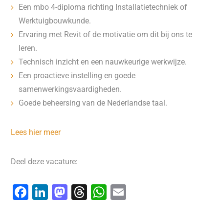
Een mbo 4-diploma richting Installatietechniek of
Werktuigbouwkunde.
Ervaring met Revit of de motivatie om dit bij ons te
leren.
Technisch inzicht en een nauwkeurige werkwijze.
Een proactieve instelling en goede
samenwerkingsvaardigheden.
Goede beheersing van de Nederlandse taal.
Lees hier meer
Deel deze vacature:
F
Li
M
T
W
E
a
n
a
hr
h
m