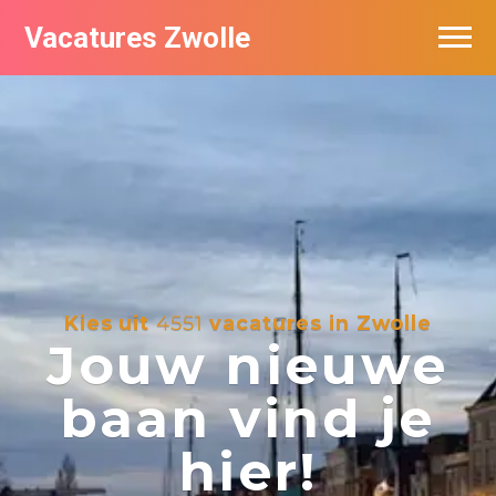
Vacatures Zwolle
Vacatures per bedrijf
De populairste vacatures in Zwolle
Nieuwsbrief feed
Kies uit
4551
vacatures in Zwolle
Jouw nieuwe
baan vind je
hier!