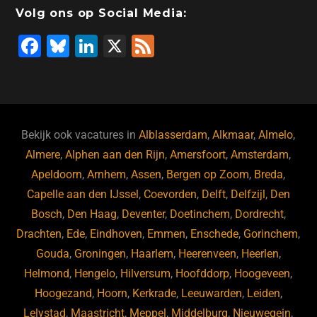
Volg ons op Social Media:
F
Bl
Li
X
F
a
u
n
e
c
e
k
e
e
s
e
d
b
ky
dI
Bekijk ook vacatures in
Alblasserdam
,
Alkmaar
,
Almelo
,
o
n
Almere
,
Alphen aan den Rijn
,
Amersfoort
,
Amsterdam
,
Apeldoorn
,
Arnhem
,
Assen
,
Bergen op Zoom
,
Breda
,
o
Capelle aan den IJssel
,
Coevorden
,
Delft
,
Delfzijl
,
Den
k
Bosch
,
Den Haag
,
Deventer
,
Doetinchem
,
Dordrecht
,
Drachten
,
Ede
,
Eindhoven
,
Emmen
,
Enschede
,
Gorinchem
,
Gouda
,
Groningen
,
Haarlem
,
Heerenveen
,
Heerlen
,
Helmond
,
Hengelo
,
Hilversum
,
Hoofddorp
,
Hoogeveen
,
Hoogezand
,
Hoorn
,
Kerkrade
,
Leeuwarden
,
Leiden
,
Lelystad
,
Maastricht
,
Meppel
,
Middelburg
,
Nieuwegein
,