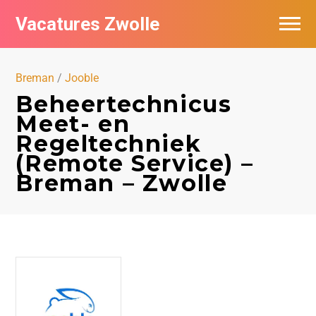
Vacatures Zwolle
Vacatures per bedrijf
Breman
/
Jooble
De populairste vacatures in Zwolle
Beheertechnicus
Meet- en
Nieuwsbrief feed
Regeltechniek
(Remote Service) –
Breman – Zwolle