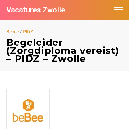
Vacatures Zwolle
Vacatures per bedrijf
Bebee
/
PIDZ
De populairste vacatures in Zwolle
Begeleider
(Zorgdiploma vereist)
Nieuwsbrief feed
– PIDZ – Zwolle