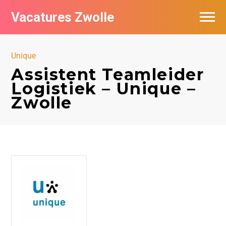
Vacatures Zwolle
Vacatures per bedrijf
Unique
De populairste vacatures in Zwolle
Assistent Teamleider
Logistiek – Unique –
Nieuwsbrief feed
Zwolle