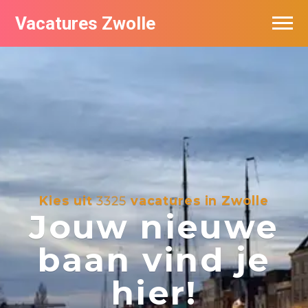
Vacatures Zwolle
Vacatures per bedrijf
De populairste vacatures in Zwolle
Nieuwsbrief feed
Kies uit
3325
vacatures in Zwolle
Jouw nieuwe
baan vind je
hier!