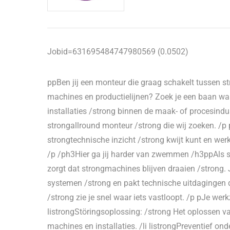
Jobid=631695484747980569 (0.0502)
ppBen jij een monteur die graag schakelt tussen s
machines en productielijnen? Zoek je een baan wa
installaties /strong binnen de maak- of procesindus
strongallround monteur /strong die wij zoeken. /p p
strongtechnische inzicht /strong kwijt kunt en w
/p /ph3Hier ga jij harder van zwemmen /h3ppAls st
zorgt dat strongmachines blijven draaien /strong.
systemen /strong en pakt technische uitdagingen d
/strong zie je snel waar iets vastloopt. /p pJe we
listrongStöringsoplossing: /strong Het oplossen v
machines en installaties. /li listrongPreventief o