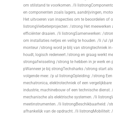
om stilstand te voorkomen. /li listrongComponentc
en componenten zoals lagers, aandrijvingen, motoren
Het uitvoeren van inspecties om te beoordelen of o
listrongVerbeterprojecten: /strong Het meewerken
efficiënter draaien. /li listrongSamenwerken: /st
om installaties netjes en veilig te houden. /li /ul /
monteur /strong word je blij van strongtechniek in
houdt, logisch redeneert /strong en graag werkt me
strongafwisseling /strong te hebben in je werk en p
pWanneer je bij strongTechsharks /strong start als
volgende mee: /p ul listrongOpleiding: /strong E
mechatronica, elektrotechniek of een vergelijkbare r
industrie, machinebouw of een technische dienst. /l
mechanische als elektrische systemen. /li listron
meetinstrumenten. /li listrongBeschikbaarheid: /s
afhankelijk van de opdracht. /li listrongMobiliteit: