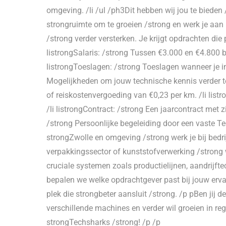
omgeving. /li /ul /ph3Dit hebben wij jou te bieden
strongruimte om te groeien /strong en werk je aan
/strong verder versterken. Je krijgt opdrachten die
listrongSalaris: /strong Tussen €3.000 en €4.800 br
listrongToeslagen: /strong Toeslagen wanneer je in
Mogelijkheden om jouw technische kennis verder te 
of reiskostenvergoeding van €0,23 per km. /li listr
/li listrongContract: /strong Een jaarcontract met z
/strong Persoonlijke begeleiding door een vaste T
strongZwolle en omgeving /strong werk je bij bedr
verpakkingssector of kunststofverwerking /strong 
cruciale systemen zoals productielijnen, aandrij
bepalen we welke opdrachtgever past bij jouw erva
plek die strongbeter aansluit /strong. /p pBen jij 
verschillende machines en verder wil groeien in reg
strongTechsharks /strong! /p /p