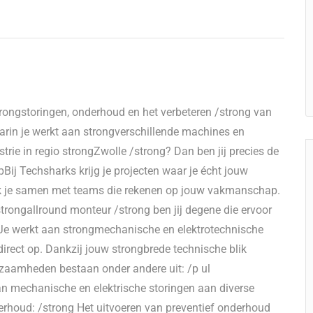
trongstoringen, onderhoud en het verbeteren /strong van
arin je werkt aan strongverschillende machines en
trie in regio strongZwolle /strong? Dan ben jij precies de
Bij Techsharks krijg je projecten waar je écht jouw
erk je samen met teams die rekenen op jouw vakmanschap.
rongallround monteur /strong ben jij degene die ervoor
 Je werkt aan strongmechanische en elektrotechnische
irect op. Dankzij jouw strongbrede technische blik
rkzaamheden bestaan onder andere uit: /p ul
an mechanische en elektrische storingen aan diverse
nderhoud: /strong Het uitvoeren van preventief onderhoud