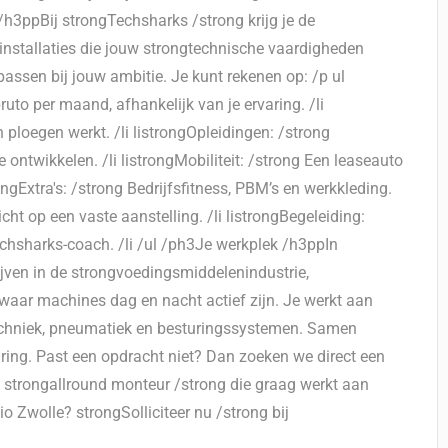
 /h3ppBij strongTechsharks /strong krijg je de
 installaties die jouw strongtechnische vaardigheden
 passen bij jouw ambitie. Je kunt rekenen op: /p ul
uto per maand, afhankelijk van je ervaring. /li
 ploegen werkt. /li listrongOpleidingen: /strong
ontwikkelen. /li listrongMobiliteit: /strong Een leaseauto
ongExtra's: /strong Bedrijfsfitness, PBM’s en werkkleding.
icht op een vaste aanstelling. /li listrongBegeleiding:
echsharks-coach. /li /ul /ph3Je werkplek /h3ppIn
ijven in de strongvoedingsmiddelenindustrie,
waar machines dag en nacht actief zijn. Je werkt aan
ftechniek, pneumatiek en besturingssystemen. Samen
ring. Past een opdracht niet? Dan zoeken we direct een
de strongallround monteur /strong die graag werkt aan
io Zwolle? strongSolliciteer nu /strong bij