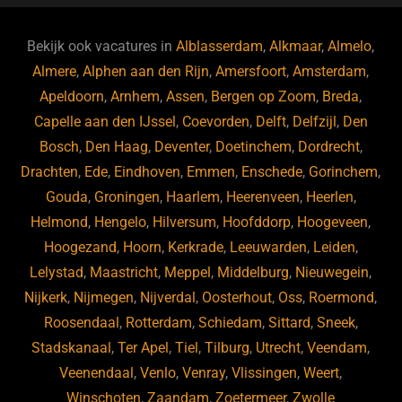
e
s
e
d
b
ky
dI
Bekijk ook vacatures in
Alblasserdam
,
Alkmaar
,
Almelo
,
o
n
Almere
,
Alphen aan den Rijn
,
Amersfoort
,
Amsterdam
,
Apeldoorn
,
Arnhem
,
Assen
,
Bergen op Zoom
,
Breda
,
o
Capelle aan den IJssel
,
Coevorden
,
Delft
,
Delfzijl
,
Den
k
Bosch
,
Den Haag
,
Deventer
,
Doetinchem
,
Dordrecht
,
Drachten
,
Ede
,
Eindhoven
,
Emmen
,
Enschede
,
Gorinchem
,
Gouda
,
Groningen
,
Haarlem
,
Heerenveen
,
Heerlen
,
Helmond
,
Hengelo
,
Hilversum
,
Hoofddorp
,
Hoogeveen
,
Hoogezand
,
Hoorn
,
Kerkrade
,
Leeuwarden
,
Leiden
,
Lelystad
,
Maastricht
,
Meppel
,
Middelburg
,
Nieuwegein
,
Nijkerk
,
Nijmegen
,
Nijverdal
,
Oosterhout
,
Oss
,
Roermond
,
Roosendaal
,
Rotterdam
,
Schiedam
,
Sittard
,
Sneek
,
Stadskanaal
,
Ter Apel
,
Tiel
,
Tilburg
,
Utrecht
,
Veendam
,
Veenendaal
,
Venlo
,
Venray
,
Vlissingen
,
Weert
,
Winschoten
,
Zaandam
,
Zoetermeer
,
Zwolle