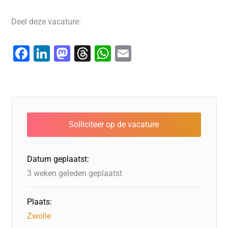
Deel deze vacature:
F
Li
M
T
W
E
a
n
a
hr
h
m
c
k
st
e
at
ai
e
e
o
a
s
l
b
dI
d
d
A
o
n
o
s
p
o
n
p
Datum geplaatst:
k
3 weken geleden geplaatst
Plaats:
Zwolle