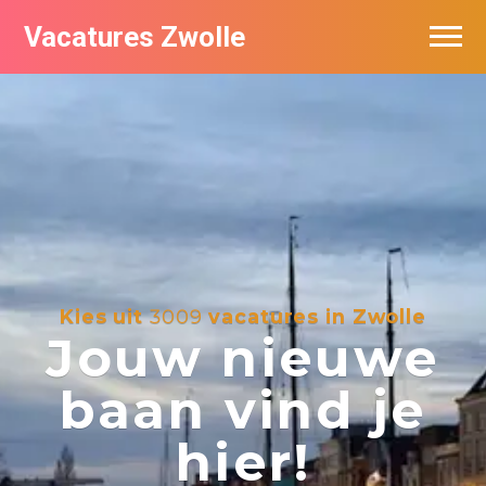
Vacatures Zwolle
Vacatures per bedrijf
De populairste vacatures in Zwolle
Nieuwsbrief feed
Kies uit
3009
vacatures in Zwolle
Jouw nieuwe
baan vind je
hier!