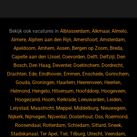
a
u
n
e
c
e
k
e
e
s
e
d
b
ky
dI
Bekijk ook vacatures in
Alblasserdam
,
Alkmaar
,
Almelo
,
o
n
Almere
,
Alphen aan den Rijn
,
Amersfoort
,
Amsterdam
,
Apeldoorn
,
Arnhem
,
Assen
,
Bergen op Zoom
,
Breda
,
o
Capelle aan den IJssel
,
Coevorden
,
Delft
,
Delfzijl
,
Den
k
Bosch
,
Den Haag
,
Deventer
,
Doetinchem
,
Dordrecht
,
Drachten
,
Ede
,
Eindhoven
,
Emmen
,
Enschede
,
Gorinchem
,
Gouda
,
Groningen
,
Haarlem
,
Heerenveen
,
Heerlen
,
Helmond
,
Hengelo
,
Hilversum
,
Hoofddorp
,
Hoogeveen
,
Hoogezand
,
Hoorn
,
Kerkrade
,
Leeuwarden
,
Leiden
,
Lelystad
,
Maastricht
,
Meppel
,
Middelburg
,
Nieuwegein
,
Nijkerk
,
Nijmegen
,
Nijverdal
,
Oosterhout
,
Oss
,
Roermond
,
Roosendaal
,
Rotterdam
,
Schiedam
,
Sittard
,
Sneek
,
Stadskanaal
,
Ter Apel
,
Tiel
,
Tilburg
,
Utrecht
,
Veendam
,