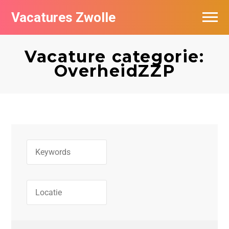
Vacatures Zwolle
Vacatures per bedrijf
Vacature categorie:
De populairste vacatures in Zwolle
OverheidZZP
Nieuwsbrief feed