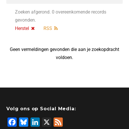
Zoeken afgerond. 0 overeenkomende records
gevonden.
Herstel
RSS
Geen vermeldingen gevonden die aan je zoekopdracht
voldoen.
Volg ons op Social Media:
F
Bl
Li
X
F