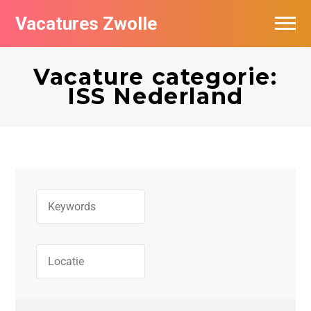
Vacatures Zwolle
Vacatures per bedrijf
Vacature categorie:
De populairste vacatures in Zwolle
ISS Nederland
Nieuwsbrief feed