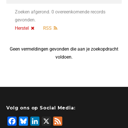
Zoeken afgerond. 0 overeenkomende records
gevonden.
Herstel
RSS
Geen vermeldingen gevonden die aan je zoekopdracht
voldoen.
Volg ons op Social Media:
F
Bl
Li
X
F