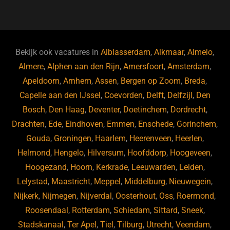
a
u
n
e
c
e
k
e
e
s
e
d
b
ky
dI
Bekijk ook vacatures in
Alblasserdam
,
Alkmaar
,
Almelo
,
o
n
Almere
,
Alphen aan den Rijn
,
Amersfoort
,
Amsterdam
,
Apeldoorn
,
Arnhem
,
Assen
,
Bergen op Zoom
,
Breda
,
o
Capelle aan den IJssel
,
Coevorden
,
Delft
,
Delfzijl
,
Den
k
Bosch
,
Den Haag
,
Deventer
,
Doetinchem
,
Dordrecht
,
Drachten
,
Ede
,
Eindhoven
,
Emmen
,
Enschede
,
Gorinchem
,
Gouda
,
Groningen
,
Haarlem
,
Heerenveen
,
Heerlen
,
Helmond
,
Hengelo
,
Hilversum
,
Hoofddorp
,
Hoogeveen
,
Hoogezand
,
Hoorn
,
Kerkrade
,
Leeuwarden
,
Leiden
,
Lelystad
,
Maastricht
,
Meppel
,
Middelburg
,
Nieuwegein
,
Nijkerk
,
Nijmegen
,
Nijverdal
,
Oosterhout
,
Oss
,
Roermond
,
Roosendaal
,
Rotterdam
,
Schiedam
,
Sittard
,
Sneek
,
Stadskanaal
,
Ter Apel
,
Tiel
,
Tilburg
,
Utrecht
,
Veendam
,