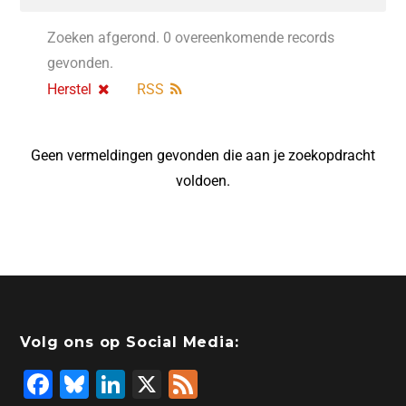
Zoeken afgerond. 0 overeenkomende records
gevonden.
Herstel
RSS
Geen vermeldingen gevonden die aan je zoekopdracht
voldoen.
Volg ons op Social Media:
F
Bl
Li
X
F