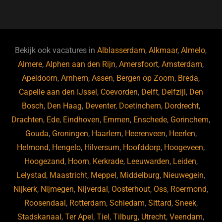
a
u
n
e
c
e
k
e
e
s
e
d
b
ky
dI
Bekijk ook vacatures in
Alblasserdam
,
Alkmaar
,
Almelo
,
o
n
Almere
,
Alphen aan den Rijn
,
Amersfoort
,
Amsterdam
,
Apeldoorn
,
Arnhem
,
Assen
,
Bergen op Zoom
,
Breda
,
o
Capelle aan den IJssel
,
Coevorden
,
Delft
,
Delfzijl
,
Den
k
Bosch
,
Den Haag
,
Deventer
,
Doetinchem
,
Dordrecht
,
Drachten
,
Ede
,
Eindhoven
,
Emmen
,
Enschede
,
Gorinchem
,
Gouda
,
Groningen
,
Haarlem
,
Heerenveen
,
Heerlen
,
Helmond
,
Hengelo
,
Hilversum
,
Hoofddorp
,
Hoogeveen
,
Hoogezand
,
Hoorn
,
Kerkrade
,
Leeuwarden
,
Leiden
,
Lelystad
,
Maastricht
,
Meppel
,
Middelburg
,
Nieuwegein
,
Nijkerk
,
Nijmegen
,
Nijverdal
,
Oosterhout
,
Oss
,
Roermond
,
Roosendaal
,
Rotterdam
,
Schiedam
,
Sittard
,
Sneek
,
Stadskanaal
,
Ter Apel
,
Tiel
,
Tilburg
,
Utrecht
,
Veendam
,