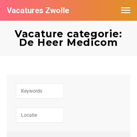
Vacatures Zwolle
Vacatures per bedrijf
Vacature categorie:
De populairste vacatures in Zwolle
De Heer Medicom
Nieuwsbrief feed