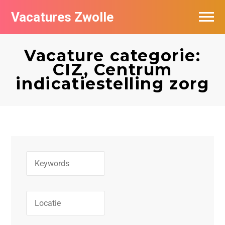
Vacatures Zwolle
Vacatures per bedrijf
Vacature categorie:
De populairste vacatures in Zwolle
CIZ, Centrum
indicatiestelling zorg
Nieuwsbrief feed