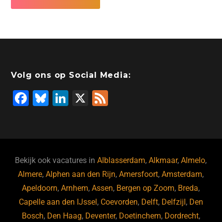
Volg ons op Social Media:
F
Bl
Li
X
F
a
u
n
e
c
e
k
e
e
s
e
d
b
ky
dI
Bekijk ook vacatures in
Alblasserdam
,
Alkmaar
,
Almelo
,
o
n
Almere
,
Alphen aan den Rijn
,
Amersfoort
,
Amsterdam
,
Apeldoorn
,
Arnhem
,
Assen
,
Bergen op Zoom
,
Breda
,
o
Capelle aan den IJssel
,
Coevorden
,
Delft
,
Delfzijl
,
Den
k
Bosch
,
Den Haag
,
Deventer
,
Doetinchem
,
Dordrecht
,