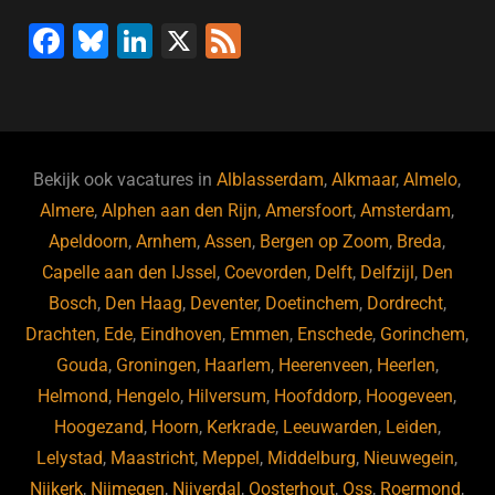
F
Bl
Li
X
F
a
u
n
e
c
e
k
e
e
s
e
d
b
ky
dI
Bekijk ook vacatures in
Alblasserdam
,
Alkmaar
,
Almelo
,
o
n
Almere
,
Alphen aan den Rijn
,
Amersfoort
,
Amsterdam
,
Apeldoorn
,
Arnhem
,
Assen
,
Bergen op Zoom
,
Breda
,
o
Capelle aan den IJssel
,
Coevorden
,
Delft
,
Delfzijl
,
Den
k
Bosch
,
Den Haag
,
Deventer
,
Doetinchem
,
Dordrecht
,
Drachten
,
Ede
,
Eindhoven
,
Emmen
,
Enschede
,
Gorinchem
,
Gouda
,
Groningen
,
Haarlem
,
Heerenveen
,
Heerlen
,
Helmond
,
Hengelo
,
Hilversum
,
Hoofddorp
,
Hoogeveen
,
Hoogezand
,
Hoorn
,
Kerkrade
,
Leeuwarden
,
Leiden
,
Lelystad
,
Maastricht
,
Meppel
,
Middelburg
,
Nieuwegein
,
Nijkerk
,
Nijmegen
,
Nijverdal
,
Oosterhout
,
Oss
,
Roermond
,