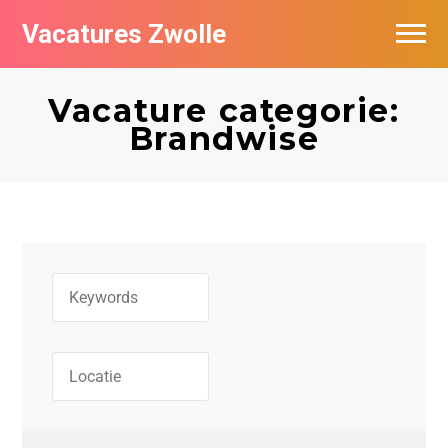
Vacatures Zwolle
Vacatures per bedrijf
Vacature categorie:
De populairste vacatures in Zwolle
Brandwise
Nieuwsbrief feed