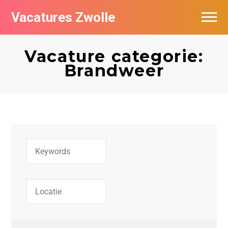
Vacatures Zwolle
Vacatures per bedrijf
Vacature categorie:
De populairste vacatures in Zwolle
Brandweer
Nieuwsbrief feed