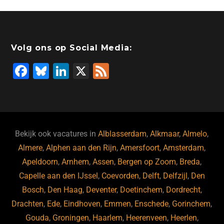
Volg ons op Social Media:
F
Bl
Li
X
F
a
u
n
e
c
e
k
e
e
s
e
d
b
ky
dI
Bekijk ook vacatures in
Alblasserdam
,
Alkmaar
,
Almelo
,
o
n
Almere
,
Alphen aan den Rijn
,
Amersfoort
,
Amsterdam
,
Apeldoorn
,
Arnhem
,
Assen
,
Bergen op Zoom
,
Breda
,
o
Capelle aan den IJssel
,
Coevorden
,
Delft
,
Delfzijl
,
Den
k
Bosch
,
Den Haag
,
Deventer
,
Doetinchem
,
Dordrecht
,
Drachten
,
Ede
,
Eindhoven
,
Emmen
,
Enschede
,
Gorinchem
,
Gouda
,
Groningen
,
Haarlem
,
Heerenveen
,
Heerlen
,