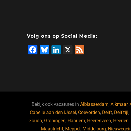
Volg ons op Social Media:
F
Bl
Li
X
F
a
u
n
e
c
e
k
e
e
s
e
d
b
ky
dI
o
n
o
Bekijk ook vacatures in
Alblasserdam
,
Alkmaar
,
Capelle aan den IJssel
k
,
Coevorden
,
Delft
,
Delfzijl
,
Gouda
,
Groningen
,
Haarlem
,
Heerenveen
,
Heerlen
,
Maastricht
,
Meppel
,
Middelburg
,
Nieuwegei