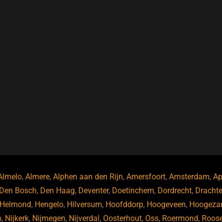
Almelo
,
Almere
,
Alphen aan den Rijn
,
Amersfoort
,
Amsterdam
,
Ap
Den Bosch
,
Den Haag
,
Deventer
,
Doetinchem
,
Dordrecht
,
Dracht
Helmond
,
Hengelo
,
Hilversum
,
Hoofddorp
,
Hoogeveen
,
Hoogeza
n
,
Nijkerk
,
Nijmegen
,
Nijverdal
,
Oosterhout
,
Oss
,
Roermond
,
Roos