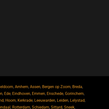
eldoorn
,
Arnhem
,
Assen
,
Bergen op Zoom
,
Breda
,
en
,
Ede
,
Eindhoven
,
Emmen
,
Enschede
,
Gorinchem
,
nd
,
Hoorn
,
Kerkrade
,
Leeuwarden
,
Leiden
,
Lelystad
,
endaal
,
Rotterdam
,
Schiedam
,
Sittard
,
Sneek
,